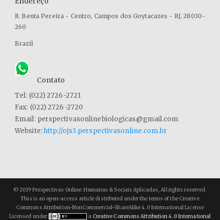
Endereço
R. Benta Pereira - Centro, Campos dos Goytacazes - RJ, 28030-
260
Brazil
Contato
Tel: (022) 2726-2721
Fax: (022) 2726-2720
Email: perspectivasonlinebiologicas@gmail.com
Website:
http://ojs3.perspectivasonline.com.br
© 2019 Perspectivas Online: Humanas & Sociais Aplicadas, All rights reserved.
This is an open-access article distributed under the terms of the Creative
Commons Attribution-NonCommercial-ShareAlike 4.0 International License
Licensed under
a
Creative Commons Attribution 4.0 International