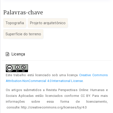
Conteúdo
Palavras-chave
do
artigo
Topografia
Projeto arquitetônico
principal
Superfície do terreno
Detalhes
do
Licença
artigo
Este trabalho está licenciado sob uma licença
Creative Commons
Attribution-NonCommercial 4.0 International License
.
Os artigos submetidos a Revista Perspectivas Online: Humanas e
Sociais Aplicadas estão licenciados conforme CC BY. Para mais
informações sobre essa forma de licenciamento,
consulte: http://creativecommons.org/licenses/by/4.0