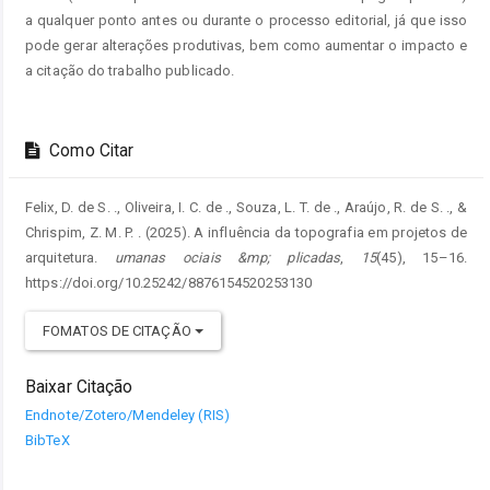
a qualquer ponto antes ou durante o processo editorial, já que isso
pode gerar alterações produtivas, bem como aumentar o impacto e
a citação do trabalho publicado.
Como Citar
Felix, D. de S. ., Oliveira, I. C. de ., Souza, L. T. de ., Araújo, R. de S. ., &
Chrispim, Z. M. P. . (2025). A influência da topografia em projetos de
arquitetura.
umanas ociais &mp; plicadas
,
15
(45), 15–16.
https://doi.org/10.25242/8876154520253130
FOMATOS DE CITAÇÃO
Baixar Citação
Endnote/Zotero/Mendeley (RIS)
BibTeX