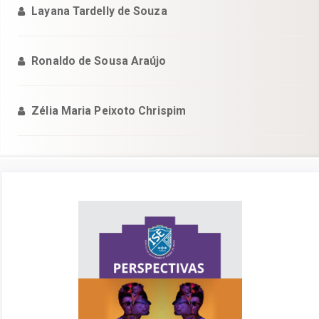
Layana Tardelly de Souza
Ronaldo de Sousa Araújo
Zélia Maria Peixoto Chrispim
Barra
lateral
de
artigos