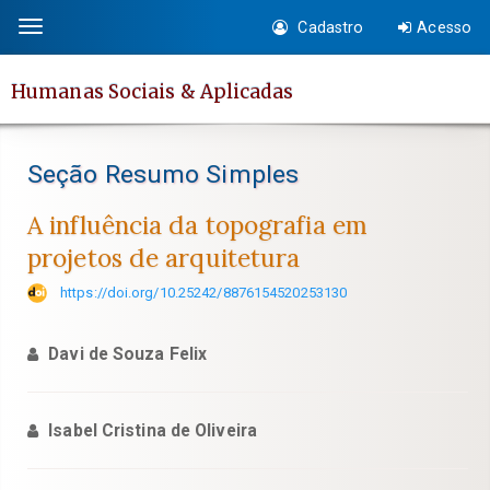
Salto
Cadastro
Acesso
Toggle
rápido
navigation
para
Humanas Sociais & Aplicadas
o
conteúdo
da
Seção Resumo Simples
página
Navegação
A influência da topografia em
Principal
projetos de arquitetura
Conteúdo
https://doi.org/10.25242/8876154520253130
principal
Barra
Davi de Souza Felix
Lateral
Isabel Cristina de Oliveira