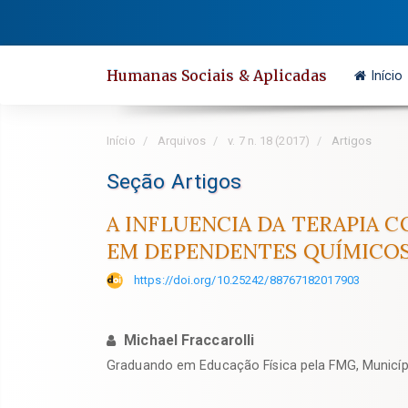
Salto
rápido
para
Humanas Sociais & Aplicadas
Início
o
conteúdo
da
Início
Arquivos
v. 7 n. 18 (2017)
Artigos
página
Navegação
Seção Artigos
Principal
A INFLUENCIA DA TERAPIA 
Conteúdo
EM DEPENDENTES QUÍMICO
principal
Barra
https://doi.org/10.25242/88767182017903
Lateral
Michael Fraccarolli
Graduando em Educação Física pela FMG, Municíp