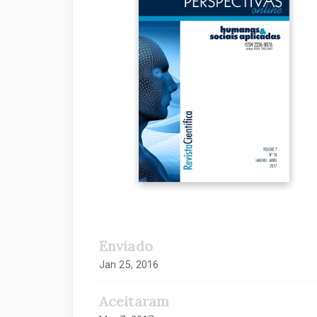
artigos
Enviado
Jan 25, 2016
Aceitaram