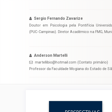
Sergio Fernando Zavarize
Doutor em Psicologia pela Pontifícia Universi
(PUC-Campinas). Diretor Acadêmico na FMG, Muni
Anderson Martelli
martellibio@hotmail.com (Contato primário)
Professor da Faculdade Mogiana do Estado de Sã
Barra
lateral
de