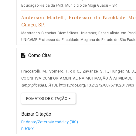
Educação Física da FMG, Município de Mogi Guaçu – SP.
Anderson Martelli,
Professor da Faculdade Mo
Guaçu, SP.
Mestrando Ciencias Biomédicas Uniararas; Especialista em Patol
UNICAMP. Professor da Faculdade Mogiana do Estado de São Paulo
Como Citar
Fraccarolli, M., Vomero, F. do C., Zavarize, S. F., Hunger, M. 
COGNITIVA COMPORTAMENTAL NA MOTIVAÇÃO À ATIVIDADE F
&mp; plicadas
,
7
(18). https://doi.org/10.25242/88767182017903
FOMATOS DE CITAÇÃO
Baixar Citação
Endnote/Zotero/Mendeley (RIS)
BibTeX