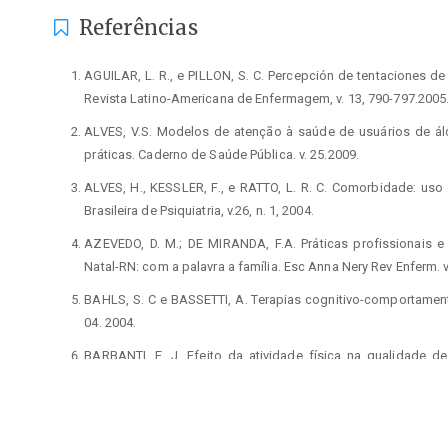
Referências
AGUILAR, L. R., e PILLON, S. C. Percepción de tentaciones d
Revista Latino-Americana de Enfermagem, v. 13, 790-797.2005
ALVES, V.S. Modelos de atenção à saúde de usuários de álc
práticas. Caderno de Saúde Pública. v. 25.2009.
ALVES, H., KESSLER, F., e RATTO, L. R. C. Comorbidade: uso d
Brasileira de Psiquiatria, v.26, n. 1, 2004.
AZEVEDO, D. M.; DE MIRANDA, F.A. Práticas profissionais 
Natal-RN: com a palavra a família. Esc Anna Nery Rev Enferm. v
BAHLS, S. C e BASSETTI, A. Terapias cognitivo-comportament
04. 2004.
BARBANTI, E. J. Efeito da atividade física na qualidade
química. Revista Brasileira de Atividade Física & Saúde, v.11, n.
BARBANTI, E.J. A importância do exercício físico no trat
Revista.v. 6, n. 1, jan/fev/mar/abr. 2012.