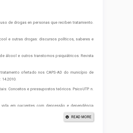
e uso de drogas en personas que reciben tratamiento.
.
ool e outras drogas: discursos políticos, saberes e
e álcool e outros transtornos psiquiátricos. Revista
e tratamento ofertado nos CAPS-AD do município de
. 14.2010.
ais: Conceitos e pressupostos teóricos. PsicoUTP. n.
 de vida em pacientes com depressão e dependência
1, p. 37-45. 2006.
READ MORE
amento da dependência química. Educação Física em