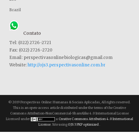
Brazil
Contato
Tel: (022) 2726-2721
Fax: (022) 2726-2720
Email: perspectivasonlinebiologicas@gmail.com
Website:
http://ojs3.perspectivasonline.com.br
© 2019 Perspectivas Online: Humanas & Sociais Aplicadas, All rights reserved.
This is an open-access article distributed under the terms of the Creative
Commons Attribution-NonCommercial-ShareAlike 4.0 International License
Licensed under
a
Creative Commons Attribution 4.0 International
License
. Site using
OJS 3 PKP optimized
.