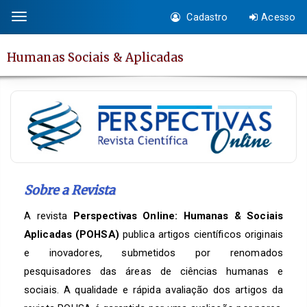
Salto
Cadastro
Acesso
Toggle
rápido
navigation
para
Humanas Sociais & Aplicadas
o
conteúdo
da
página
Navegação
Principal
Conteúdo
principal
Sobre a Revista
Barra
A revista
Perspectivas Online: Humanas & Sociais
Lateral
Aplicadas (POHSA)
publica artigos científicos originais
e inovadores, submetidos por renomados
pesquisadores das áreas de ciências humanas e
sociais. A qualidade e rápida avaliação dos artigos da