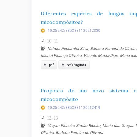
Diferentes espécies de fungos i
micocompósitos?
10.25242/885X331120212330
10-11
Nahura Pessanha Silva, Bárbara Ferreira de Oliveir
Michel Picanço Oliveira, Vicente Mussi-Dias, Maria d
pdf
pdf (English)
Proposta de um novo sistema cons
micocompósito
10.25242/885X331120212419
12-13
Vivyan Pinheiro Simão Ribeiro, Maria das Graças M
Oliveira, Bárbara Ferreira de Oliveira