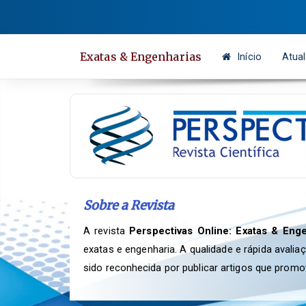
Salto
rápido
para
Exatas & Engenharias
Início
Atual
o
conteúdo
da
página
Navegação
Principal
Conteúdo
principal
Sobre a Revista
Barra
Lateral
A revista
Perspectivas Online: Exatas & Eng
exatas e engenharia. A qualidade e rápida avali
sido reconhecida por publicar artigos que prom