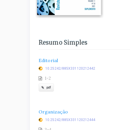
Resumo Simples
Editorial
10.25242/885X331120212442
1-2
pdf
Organização
10.25242/885X331120212444
3-4