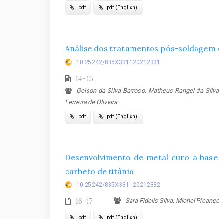
pdf
pdf (English)
Análise dos tratamentos pós-soldagem de
10.25242/885X331120212331
14-15
Geison da Silva Barroso, Matheus Rangel da Silva
Ferreira de Oliveira
pdf
pdf (English)
Desenvolvimento de metal duro a base 
carbeto de titânio
10.25242/885X331120212332
16-17
Sara Fidelis Silva, Michel Picanço 
pdf
pdf (English)