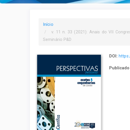
Início
v. 11 n. 33 (2021): Anais do VII Congre
Seminário P&D
DOI:
https
Publicado