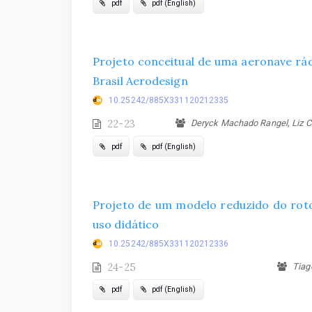
pdf
pdf (English)
Projeto conceitual de uma aeronave rá
Brasil Aerodesign
10.25242/885X331120212335
22-23
Deryck Machado Rangel, Liz C
pdf
pdf (English)
Projeto de um modelo reduzido do roto
uso didático
10.25242/885X331120212336
24-25
Tiago
pdf
pdf (English)