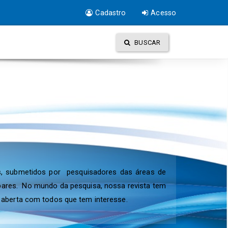
Cadastro
Acesso
BUSCAR
res, submetidos por pesquisadores das áreas de
r pares. No mundo da pesquisa, nossa revista tem
 aberta com todos que tem interesse.