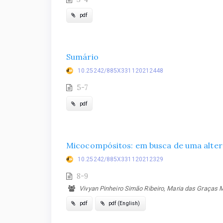
pdf
Sumário
10.25242/885X331120212448
5-7
pdf
Micocompósitos: em busca de uma altern
10.25242/885X331120212329
8-9
Vivyan Pinheiro Simão Ribeiro, Maria das Graças Ma
pdf
pdf (English)