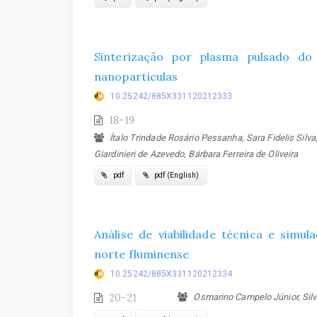
Sinterização por plasma pulsado do
nanopartículas
10.25242/885X331120212333
18-19
Ítalo Trindade Rosário Pessanha, Sara Fidelis Silv
Giardinieri de Azevedo, Bárbara Ferreira de Oliveira
pdf
pdf (English)
Análise de viabilidade técnica e simu
norte fluminense
10.25242/885X331120212334
20-21
Osmarino Campelo Júnior, Silvi